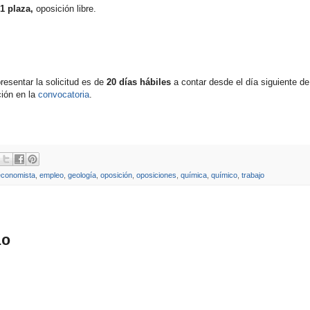
1 plaza,
oposición libre.
resentar la solicitud es de
20 días hábiles
a contar desde el día siguiente de
ción en la
convocatoria
.
economista
,
empleo
,
geología
,
oposición
,
oposiciones
,
química
,
químico
,
trabajo
io