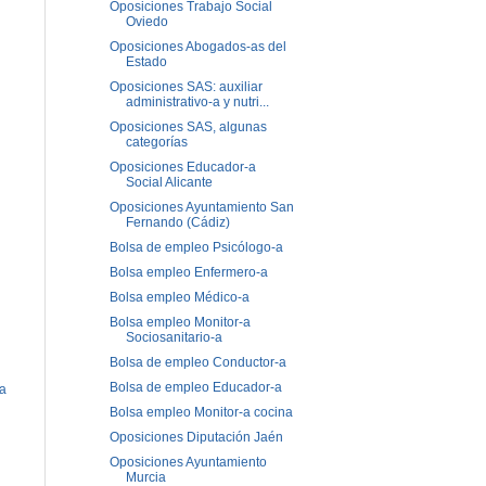
Oposiciones Trabajo Social
Oviedo
Oposiciones Abogados-as del
Estado
Oposiciones SAS: auxiliar
administrativo-a y nutri...
Oposiciones SAS, algunas
categorías
Oposiciones Educador-a
Social Alicante
Oposiciones Ayuntamiento San
Fernando (Cádiz)
Bolsa de empleo Psicólogo-a
Bolsa empleo Enfermero-a
Bolsa empleo Médico-a
Bolsa empleo Monitor-a
Sociosanitario-a
Bolsa de empleo Conductor-a
Bolsa de empleo Educador-a
ua
Bolsa empleo Monitor-a cocina
Oposiciones Diputación Jaén
Oposiciones Ayuntamiento
Murcia