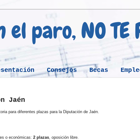
en el paro, NO TE
esentación
Consejos
Becas
Emple
ón Jaén
ria para diferentes plazas para la Diputación de Jaén.
les o económicas:
2 plazas
, oposición libre.