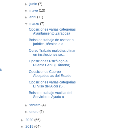
►
junio
(7)
►
mayo
(13)
►
abril
(11)
▼
marzo
(7)
Oposiciones varias categorías
Ayuntamiento Zaragoza
Bolsa de trabajo de asesor-a
jurídico, técnico-a d...
Curso Trabajo multidisciplinar
en instituciones so...
Oposiciones Psicólogo-a
Puente Genil (Córdoba)
ua
Oposiciones Cuerpo
Abogados-as del Estado
Oposiciones varias categorías
El Viso del Alcor (S...
Bolsa de trabajo Auxiliar del
Servicio de Ayuda a ...
►
febrero
(4)
►
enero
(5)
►
2020
(65)
►
2019
(64)