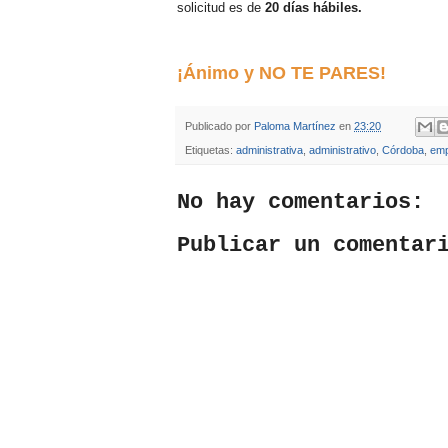
solicitud es de
20 días hábiles.
¡Ánimo y NO TE PARES!
Publicado por
Paloma Martínez
en
23:20
Etiquetas:
administrativa
,
administrativo
,
Córdoba
,
emp
No hay comentarios:
Publicar un comentar