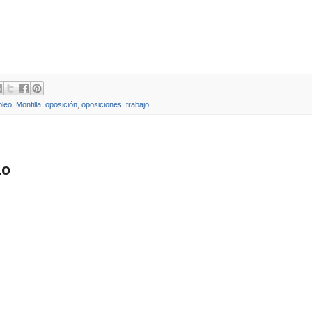
leo
,
Montilla
,
oposición
,
oposiciones
,
trabajo
io