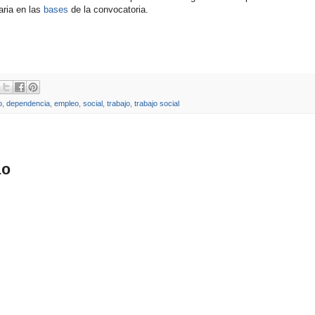
aria en las
bases
de la convocatoria.
o
,
dependencia
,
empleo
,
social
,
trabajo
,
trabajo social
io