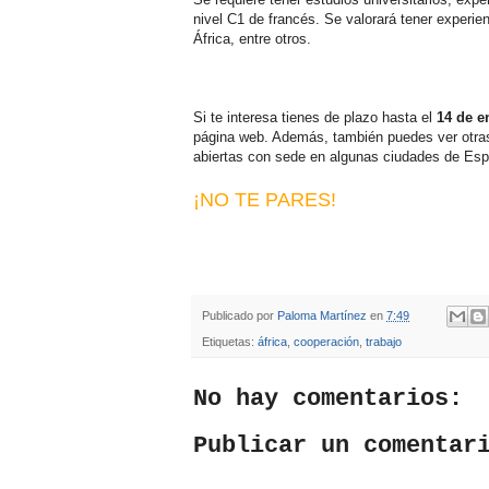
nivel C1 de francés. Se valorará tener experie
África, entre otros.
Si te interesa tienes de plazo hasta el
14 de e
página web. Además, también puedes ver otr
abiertas con sede en algunas ciudades de Es
¡NO TE PARES!
Publicado por
Paloma Martínez
en
7:49
Etiquetas:
áfrica
,
cooperación
,
trabajo
No hay comentarios:
Publicar un comentar