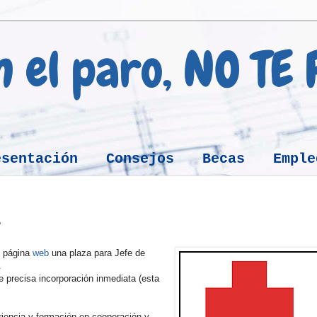
en el paro, NO TE
esentación
Consejos
Becas
Emple
r
u página
web
una plaza para Jefe de
.
e precisa incorporación inmediata (esta
eriencia y formación en cooperación y